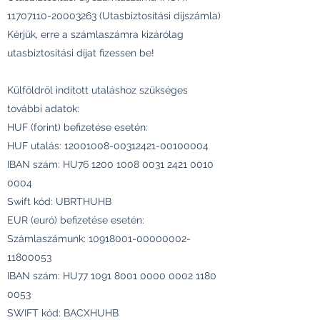
11707110-20003263
(Utasbiztosítási díjszámla)
Kérjük, erre a számlaszámra kizárólag
utasbiztosítási díjat fizessen be!
Külföldről indított utaláshoz szükséges
további adatok:
HUF (forint) befizetése esetén:
HUF utalás:
12001008-00312421
-00100004
IBAN szám: HU76
1200 1008 0031 2421
0010
0004
Swift kód: UBRTHUHB
EUR (euró) befizetése esetén:
Számlaszámunk:
10918001-00000002
-
11800053
IBAN szám: HU77
1091 8001 0000 0002
1180
0053
SWIFT kód: BACXHUHB