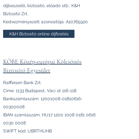
díjbeszedő, biztosító, előadó stb.: K&H
Biztosító Zrt.
Kedvezményezett azonosítója: A10765920
K&H Biztosító online díjfizetés
KÖBE Közép-európai Kölcsönös
Biztosító Egyesület
Raiffeisen Bank Zrt.
Címe: 1133 Budapest, Váci út 116-118.
Bankszámlaszám:
12001008-01810616
-
00300008
IBAN számlaszám: HU17
1200 1008 0181 0616
0030 0008
SWIFT kód: UBRTHUHB