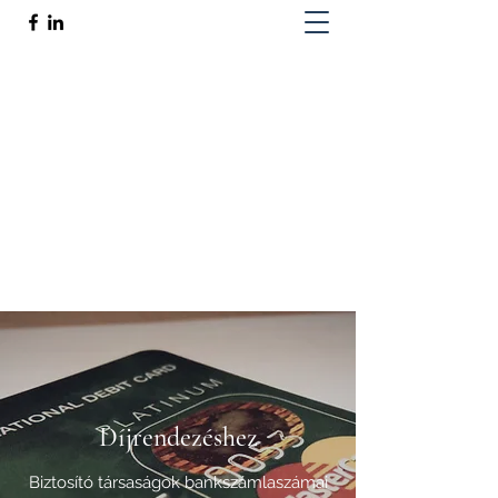
Tukacs Emánuel Dávid biztosítás
szakértő
Az Ön barátságos biztosítási tanácsadója
info@tukacs.com
+36 20 362 6835
Díjrendezéshez
Biztosító társaságok bankszámlaszámai