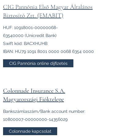
CIG Pannónia Első Magyar Általános
Biztosító Zrt. (EMABIT)
HUF:
10918001-00000068
-
63540000 (Unicredit Bank)
Swift kód: BACXHUHB
IBAN: HU79
1091 8001 0000 0068
6354 0000
CIG Pannónia online díjfizetés
Colonnade Insurance S.A.
Magyarországi Fióktelepe
Bankszámlaszám/Bank account number:
10800007-00000000
-14356029
Colonnade kapcsolat