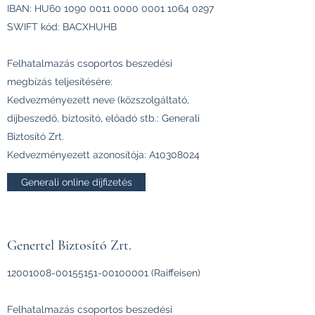
IBAN: HU60
1090 0011 0000 0001
1064 0297
SWIFT kód: BACXHUHB
Felhatalmazás csoportos beszedési
megbízás teljesítésére:
Kedvezményezett neve (közszolgáltató,
díjbeszedő, biztosító, előadó stb.: Generali
Biztosító Zrt.
Kedvezményezett azonosítója: A10308024
Generali online díjfizetés
Genertel Biztosító Zrt.
12001008-00155151
-00100001 (Raiffeisen)
Felhatalmazás csoportos beszedési