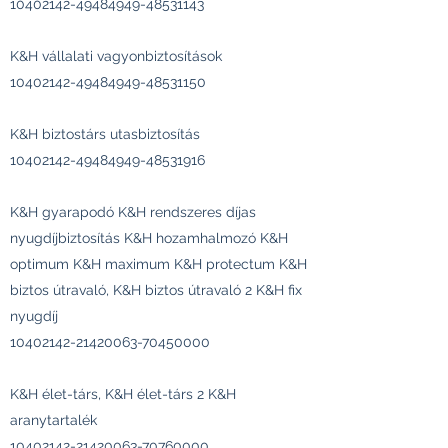
10402142-49484949
-48531143
K&H vállalati vagyonbiztosítások
10402142-49484949
-48531150
K&H biztostárs utasbiztosítás
10402142-49484949
-48531916
K&H gyarapodó K&H rendszeres díjas
nyugdíjbiztosítás K&H hozamhalmozó K&H
optimum K&H maximum K&H protectum K&H
biztos útravaló, K&H biztos útravaló 2 K&H fix
nyugdíj
10402142-21420063
-70450000
K&H élet-társ, K&H élet-társ 2 K&H
aranytartalék
10402142-21420063
-70760000