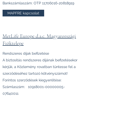
Bankszámlaszám: OTP
11706016-20818919
MAPFRE kapcsolat
MetLife Europe d.a.c. Magyarországi
Fióktelepe
Rendszeres díjak befizetése
A biztosítás rendszeres díjának befizetésekor
kérjük, a Közlemény rovatban tüntesse fel a
szerződéséhez tartozó kötvényszámot!
Forintos szerződések kiegyenlítése:
Számlaszám:
10918001-00000005
-
07640011
IBAN kód: HU96-10918001-00000005-
07640011
Eurós szerződések kiegyenlítése: