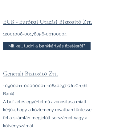
EUB - Európai Utazási Biztosító Zrt.
12001008-00178056
-00100004
Mit kell tudni a bankkártyás fizetésről?
Generali Biztosító Zrt.
10900011-00000001
-10640297 (UniCredit
Bank)
A befizetés egyértelmű azonosítása miatt
kérjük, hogy a közlemény rovatban tüntesse
fel a számlán megjelölt sorszámot vagy a
kötvényszámát.