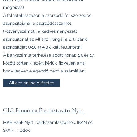
megbízás):
A felhatalmazáson a szerződő fél szerződés
azonosítójánál a szerződésszámot
(kötvényszámot), a kedvezményezett
azonosítónál az Allianz Hungária Zrt. banki
azonosítóját (A10337587) kell feltüntetni.
A bankszámla terhelése adott hónap 13. és 17.
között történik, ezért kérjük, figyeljen arra,
hogy legyen elegendő pénz a számláján.
Allianz online díjfizetés
CIG Pannónia Életbiztosító Nyrt.
MKB Bank Nyrt. bankszámlaszámok, IBAN és
SWIFT kódok: