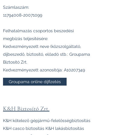
Számlaszám:
11794008-20071099
Felhatalmazás csoportos beszedési
megbízás teljesítésére:
Kedvezményezett neve (közszolgáltató,
díjbeszedő, biztosító, előadó stb.: Groupama
Biztosító Zrt.
Kedvezményezett azonosítója: A10207349
Groupama online díjfizetés
K&H Biztosító Zrt.
K&H kötelező gépjármű-felelősségbiztosítás
K&H casco biztosítás K&H lakásbiztosítás