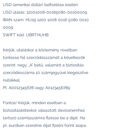
USD (amerikai dollár) befizetése esetén:
USD utalás:
12001008-00165080
-00100009
IBAN szám: HU29
1200 1008 0016 5080
0010
0009
SWIFT kód: UBRTHUHB
Kérjük, utaláskor a közlemény rovatban
tüntesse fel szerződésszámát a következők
szerint: nagy „A” betű, valamint a biztosítás
szerződésszáma 10 számjegyűvé kiegészítve
nullákkal.
Pl. A0012345678 vagy A0123456789
Fontos! Kérjük, minden esetben a
biztosításkötéskor választott devizanemhez
tartozó számlaszámra fizesse be a díjat. Ha
pl. euróban szeretne díjat fizetni forint alapú