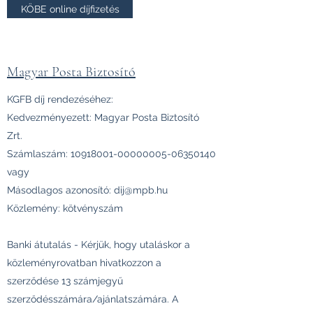
KÖBE online díjfizetés
Magyar Posta Biztosító
KGFB díj rendezéséhez:
Kedvezményezett: Magyar Posta Biztosító
Zrt.
Számlaszám:
10918001-00000005
-06350140
vagy
Másodlagos azonosító:
dij@mpb.hu
Közlemény: kötvényszám
Banki átutalás - Kérjük, hogy utaláskor a
közleményrovatban hivatkozzon a
szerződése 13 számjegyű
szerződésszámára/ajánlatszámára. A