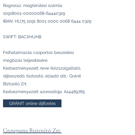
Regressz, megtérülési számla:
10918001-00000068
-64440329
IBAN: HU75
1091 8001 0000 0068
6444 0329
SWIFT: BACXHUHB
Felhatalmazás csoportos beszedési
megbízás teljesítésére:
Kedvezményezett neve (közszolgáltató,
díjbeszedő, biztosító, előadó stb.: Gránit
Biztosító Zrt.
Kedvezményezett azonosítója: A14489765
GRÁNIT online díjfizetés
Groupama Biztosító Zrt.