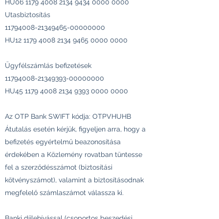
HU06
1179 4008 2134 9434
0000 0000
Utasbiztosítás
11794008-21349465
-00000000
HU12
1179 4008 2134 9465
0000 0000
Ügyfélszámlás befizetések
11794008-21349393
-00000000
HU45
1179 4008 2134 9393
0000 0000
Az OTP Bank SWIFT kódja: OTPVHUHB
Átutalás esetén kérjük, figyeljen arra, hogy a
befizetés egyértelmű beazonosítása
érdekében a Közlemény rovatban tüntesse
fel a szerződésszámot (biztosítási
kötvényszámot), valamint a biztosításodnak
megfelelő számlaszámot válassza ki.
Banki díjlehívással (csoportos beszedési