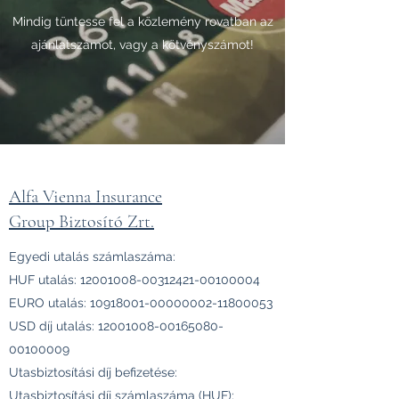
Mindig tüntesse fel a közlemény rovatban az
ajánlatszámot, vagy a kötvényszámot!
Alfa Vienna Insurance
Group Biztosító Zrt.
Egyedi utalás számlaszáma:
HUF utalás:
12001008-00312421
-00100004
EURO utalás:
10918001-00000002
-11800053
USD díj utalás:
12001008-00165080
-
00100009
Utasbiztosítási díj befizetése:
Utasbiztosítási díj számlaszáma (HUF):