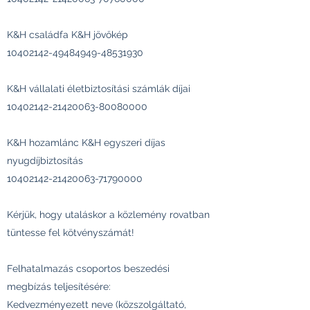
K&H családfa K&H jövőkép
10402142-49484949
-48531930
K&H vállalati életbiztosítási számlák díjai
10402142-21420063
-80080000
K&H hozamlánc K&H egyszeri díjas
nyugdíjbiztosítás
10402142-21420063
-71790000
Kérjük, hogy utaláskor a közlemény rovatban
tüntesse fel kötvényszámát!
Felhatalmazás csoportos beszedési
megbízás teljesítésére:
Kedvezményezett neve (közszolgáltató,