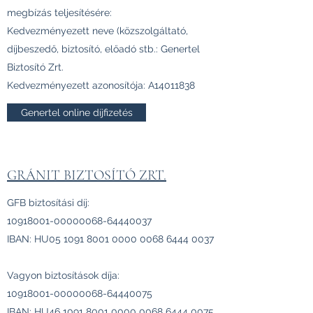
megbízás teljesítésére:
Kedvezményezett neve (közszolgáltató,
díjbeszedő, biztosító, előadó stb.: Genertel
Biztosító Zrt.
Kedvezményezett azonosítója: A14011838
Genertel online díjfizetés
GRÁNIT BIZTOSÍTÓ ZRT.
GFB biztosítási díj:
10918001-00000068
-64440037
IBAN: HU05
1091 8001 0000 0068
6444 0037
Vagyon biztosítások díja:
10918001-00000068
-64440075
IBAN: HU46
1091 8001 0000 0068
6444 0075