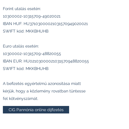
Forint utalás esetén:
10300002-10315709
-49020021
IBAN HUF: HU37103000021031570949020021
SWIFT kód: MKKBHUHB
Euro utalás esetén:
10300002-10315709
-48820055
IBAN EUR: HU02103000021031570948820055
SWIFT kód: MKKBHUHB
A befizetés egyértelmű azonosítása miatt
kérjük, hogy a közlemény rovatban tüntesse
fel kötvényszámát.
CIG Pannónia online díjfizetés